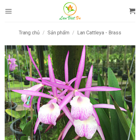
Bỏ
qua
nội
dung
Trang chủ
/
Sản phẩm
/
Lan Cattleya - Brass