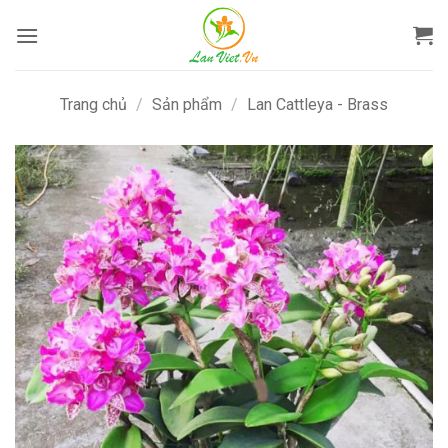
Bỏ
qua
nội
dung
Trang chủ
/
Sản phẩm
/
Lan Cattleya - Brass