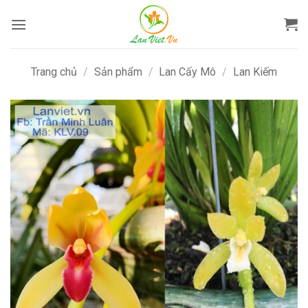
Bỏ
qua
nội
dung
Trang chủ
/
Sản phẩm
/
Lan Cấy Mô
/
Lan Kiếm