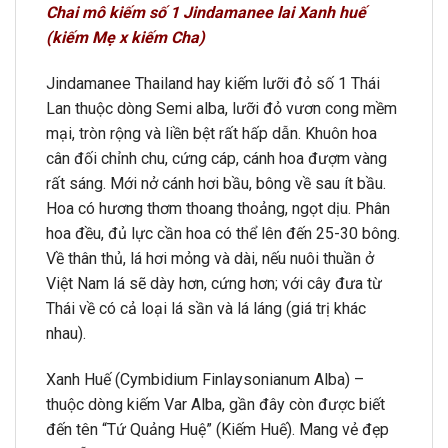
Chai mô kiếm số 1 Jindamanee lai Xanh huế
(kiếm Mẹ x kiếm Cha)
Jindamanee Thailand hay kiếm lưỡi đỏ số 1 Thái
Lan thuộc dòng Semi alba, lưỡi đỏ vươn cong mềm
mại, tròn rộng và liền bệt rất hấp dẫn. Khuôn hoa
cân đối chỉnh chu, cứng cáp, cánh hoa đượm vàng
rất sáng. Mới nở cánh hơi bầu, bông về sau ít bầu.
Hoa có hương thơm thoang thoảng, ngọt dịu. Phân
hoa đều, đủ lực cần hoa có thể lên đến 25-30 bông.
Về thân thủ, lá hơi mỏng và dài, nếu nuôi thuần ở
Việt Nam lá sẽ dày hơn, cứng hơn; với cây đưa từ
Thái về có cả loại lá sần và lá láng (giá trị khác
nhau).
Xanh Huế (Cymbidium Finlaysonianum Alba) –
thuộc dòng kiếm Var Alba, gần đây còn được biết
đến tên “Tứ Quảng Huệ” (Kiếm Huế). Mang vẻ đẹp