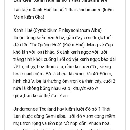
Lan kiếm Xanh Huế lai số 1 thái Jindamanee
Lan kiếm Xanh Huế lai số 1 thái Jindamanee (kiếm
Mẹ x kiếm Cha)
Xanh Huế (Cymbidium Finlaysonianum Alba) –
thuộc dòng kiếm Var Alba, gần đây còn được biết
đến tên “Tứ Quảng Huệ” (Kiếm Huế). Mang vẻ đẹp
khó lẫn với loại khác, 5 cánh xanh ngọc với lưỡi
trắng tinh khôi; cuống lưỡi có vệt xanh ngọc kéo dài
về trụ nhụy, hoa thơm dịu, cần dài, hoa đều, siêng
hoa quanh năm. Bộ lá khỏe, lá cứng, dài 40-60cm,
hình chữ V; bẹ lá thường ôm trọn cả thân cây, cuối 2
nửa lá không bằng nhau và bị khuyết vào ở
giữa.,bản lá có thể đạt 7cm.
Jindamanee Thailand hay kiếm lưỡi đỏ số 1 Thái
Lan thuộc dòng Semi alba, lưỡi đỏ vươn cong mềm
mại, tròn rộng và liền bệt rất hấp dẫn. Khuôn hoa