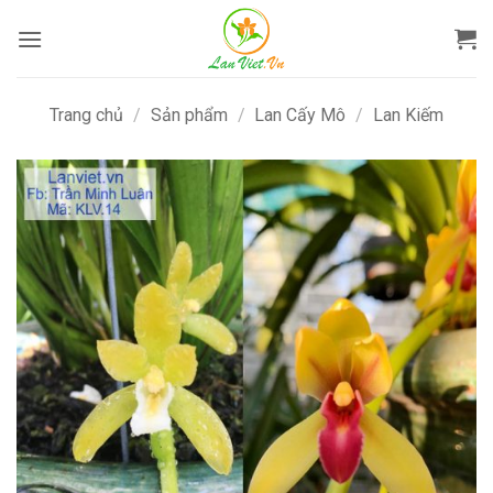
Bỏ
qua
nội
dung
Trang chủ
/
Sản phẩm
/
Lan Cấy Mô
/
Lan Kiếm