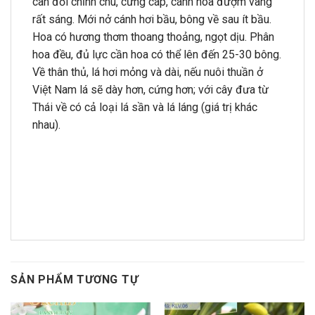
cân đối chỉnh chu, cứng cáp, cánh hoa đượm vàng
rất sáng. Mới nở cánh hơi bầu, bông về sau ít bầu.
Hoa có hương thơm thoang thoảng, ngọt dịu. Phân
hoa đều, đủ lực cần hoa có thể lên đến 25-30 bông.
Về thân thủ, lá hơi mỏng và dài, nếu nuôi thuần ở
Việt Nam lá sẽ dày hơn, cứng hơn; với cây đưa từ
Thái về có cả loại lá sần và lá láng (giá trị khác
nhau).
SẢN PHẨM TƯƠNG TỰ