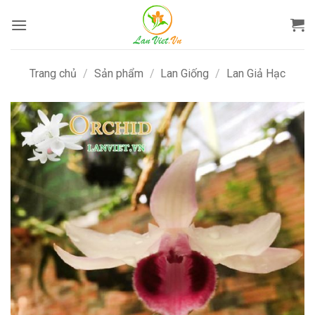
Bỏ
qua
nội
dung
Trang chủ
/
Sản phẩm
/
Lan Giống
/
Lan Giả Hạc