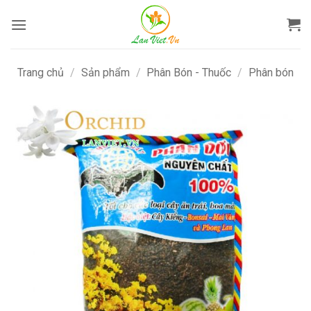
Bỏ
qua
nội
dung
Trang chủ
/
Sản phẩm
/
Phân Bón - Thuốc
/
Phân bón