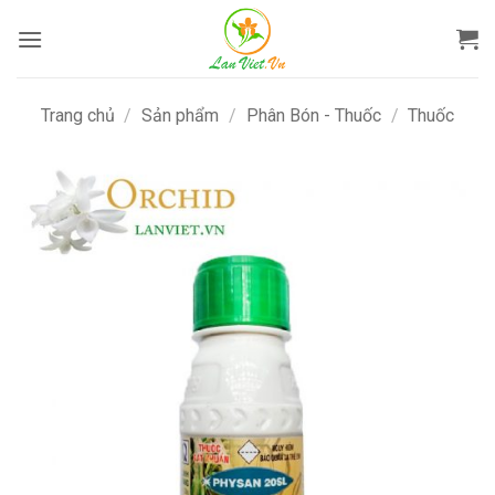
Bỏ
qua
nội
dung
Trang chủ
/
Sản phẩm
/
Phân Bón - Thuốc
/
Thuốc