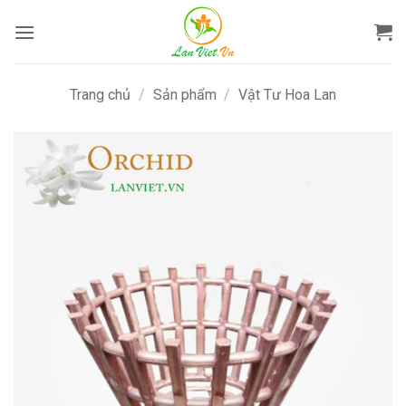
Bỏ
qua
nội
dung
Trang chủ
/
Sản phẩm
/
Vật Tư Hoa Lan