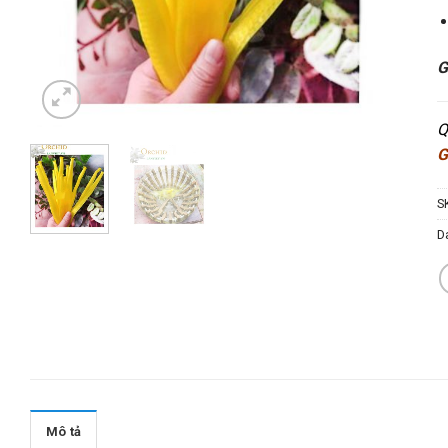
G
Q
G
S
D
Mô tả