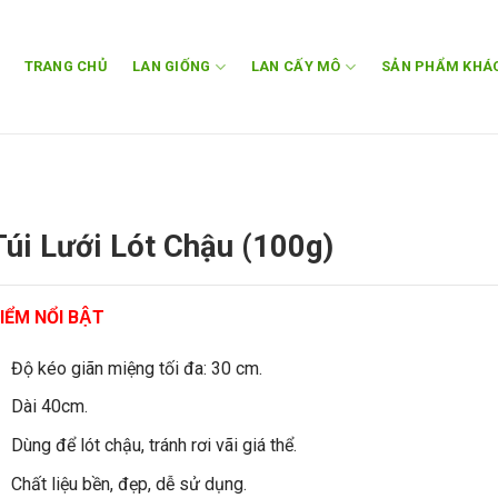
TRANG CHỦ
LAN GIỐNG
LAN CẤY MÔ
SẢN PHẨM KHÁ
Túi Lưới Lót Chậu (100g)
IỂM NỔI BẬT
Độ kéo giãn miệng tối đa: 30 cm.
Dài 40cm.
Dùng để lót chậu, tránh rơi vãi giá thể.
Chất liệu bền, đẹp, dễ sử dụng.