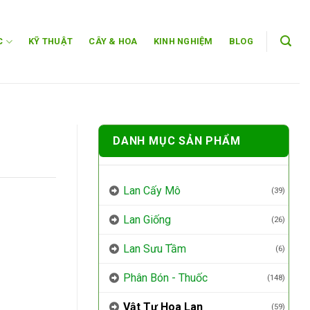
C
KỸ THUẬT
CÂY & HOA
KINH NGHIỆM
BLOG
DANH MỤC SẢN PHẨM
Lan Cấy Mô
(39)
Lan Giống
(26)
Lan Sưu Tầm
(6)
Phân Bón - Thuốc
(148)
Vật Tư Hoa Lan
(59)