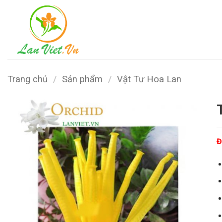
Bỏ
qua
nội
dung
Trang chủ
/
Sản phẩm
/
Vật Tư Hoa Lan
Đ