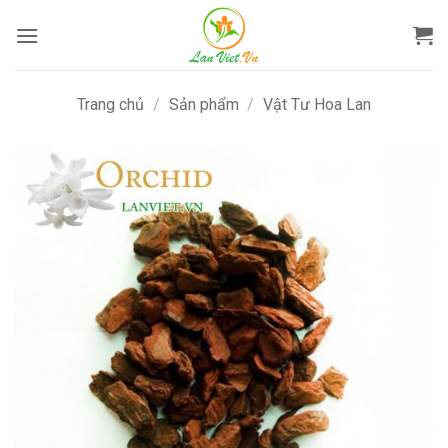
Bỏ
qua
nội
dung
Trang chủ
/
Sản phẩm
/
Vật Tư Hoa Lan