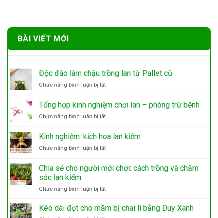
BÀI VIẾT MỚI
Độc đáo làm chậu trồng lan từ Pallet cũ
ở
Chức năng bình luận bị tắt
Độc
đáo
Tổng hợp kinh nghiệm chơi lan – phòng trừ bệnh
làm
ở
Chức năng bình luận bị tắt
chậu
Tổng
trồng
hợp
lan
Kinh nghiệm: kích hoa lan kiếm
kinh
từ
ở
Chức năng bình luận bị tắt
nghiệm
Pallet
Kinh
chơi
cũ
nghiệm:
lan
Chia sẻ cho người mới chơi: cách trồng và chăm
kích
–
sóc lan kiếm
hoa
phòng
ở
Chức năng bình luận bị tắt
lan
trừ
Chia
kiếm
bệnh
sẻ
Kéo dài đọt cho mầm bị chai lì bằng Duy Xanh
cho