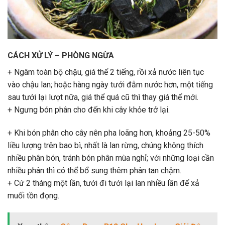
CÁCH XỬ LÝ – PHÒNG NGỪA
+ Ngâm toàn bộ chậu, giá thể 2 tiếng, rồi xả nước liên tục
vào chậu lan; hoặc hàng ngày tưới đẫm nước hơn, một tiếng
sau tưới lại lượt nữa, giá thể quá cũ thì thay giá thể mới.
+ Ngưng bón phân cho đến khi cây khỏe trở lại.
+ Khi bón phân cho cây nên pha loãng hơn, khoảng 25-50%
liều lượng trên bao bì, nhất là lan rừng, chúng không thích
nhiều phân bón, tránh bón phân mùa nghỉ; với những loại cần
nhiều phân thì có thể bổ sung thêm phân tan chậm.
+ Cứ 2 tháng một lần, tưới đi tưới lại lan nhiều lần để xả
muối tồn đọng.