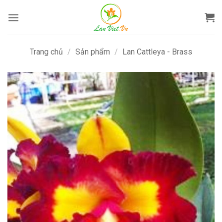
Bỏ
qua
nội
dung
Trang chủ
/
Sản phẩm
/
Lan Cattleya - Brass