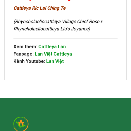
Cattleya Rlc Lai Ching Te
(
Rhyncholaeliocattleya Village Chief Rose x
Rhyncholaeliocattleya Liu’s Joyance)
Xem thêm:
Cattleya Lớn
Fanpage:
Lan Việt Cattleya
Kênh Youtube:
Lan Việt