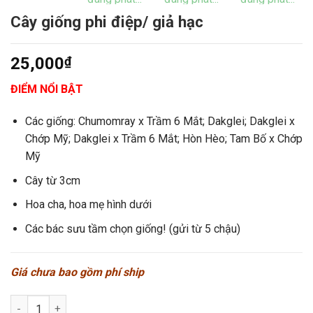
Cây giống phi điệp/ giả hạc
25,000
₫
ĐIỂM NỔI BẬT
Các giống: Chumomray x Trầm 6 Mắt; Dakglei; Dakglei x
Chớp Mỹ; Dakglei x Trầm 6 Mắt; Hòn Hèo; Tam Bố x Chớp
Mỹ
Cây từ 3cm
Hoa cha, hoa mẹ hình dưới
Các bác sưu tầm chọn giống! (gửi từ 5 chậu)
Giá chưa bao gồm phí ship
Cây giống phi điệp/ giả hạc số lượng