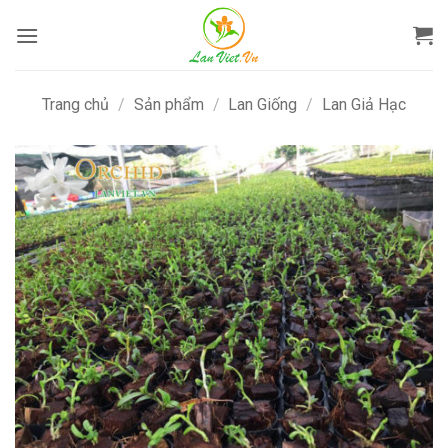
Bỏ
qua
nội
dung
Trang chủ
/
Sản phẩm
/
Lan Giống
/
Lan Giả Hạc